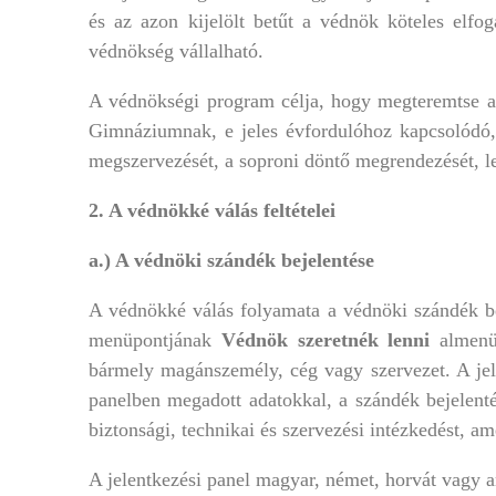
és az azon kijelölt betűt a védnök köteles elfog
védnökség vállalható.
A védnökségi program célja, hogy megteremtse a 
Gimnáziumnak, e jeles évfordulóhoz kapcsolódó, 
megszervezését, a soproni döntő megrendezését, le
2. A védnökké válás feltételei
a.) A védnöki szándék bejelentése
A védnökké válás folyamata a védnöki szándék be
menüpontjának
Védnök szeretnék lenni
almenüp
bármely magánszemély, cég vagy szervezet. A jelen
panelben megadott adatokkal, a szándék bejelent
biztonsági, technikai és szervezési intézkedést, am
A jelentkezési panel magyar, német, horvát vagy an