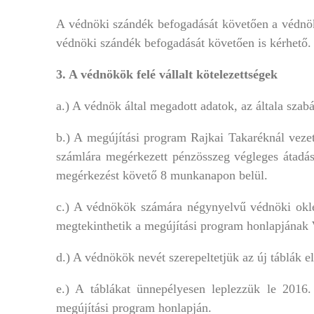
A védnöki szándék befogadását követően a védnök
védnöki szándék befogadását követően is kérhető.
3. A védnökök felé vállalt kötelezettségek
a.) A védnök által megadott adatok, az általa sza
b.) A megújítási program Rajkai Takaréknál veze
számlára megérkezett pénzösszeg végleges átadásá
megérkezést követő 8 munkanapon belül.
c.) A védnökök számára négynyelvű védnöki oklev
megtekinthetik a megújítási program honlapjának
d.) A védnökök nevét szerepeltetjük az új táblák 
e.) A táblákat ünnepélyesen leplezzük le 2016
megújítási program honlapján.