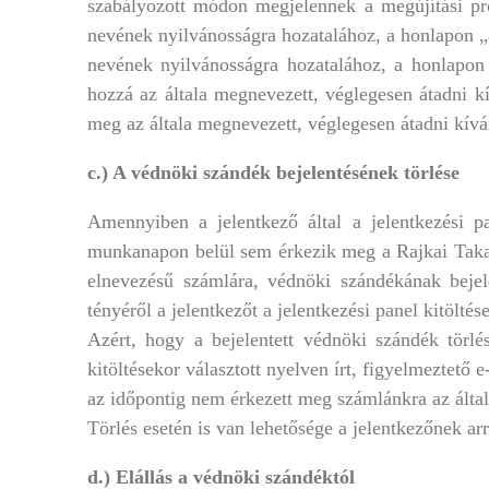
szabályozott módon megjelennek a megújítási p
nevének nyilvánosságra hozatalához, a honlapon „
nevének nyilvánosságra hozatalához, a honlapon 
hozzá az általa megnevezett, véglegesen átadni kí
meg az általa megnevezett, véglegesen átadni kív
c.) A védnöki szándék bejelentésének törlése
Amennyiben a jelentkező által a jelentkezési p
munkanapon belül sem érkezik meg a Rajkai Taka
elnevezésű számlára, védnöki szándékának bejele
tényéről a jelentkezőt a jelentkezési panel kitöltés
Azért, hogy a bejelentett védnöki szándék törlé
kitöltésekor választott nyelven írt, figyelmeztető
az időpontig nem érkezett meg számlánkra az álta
Törlés esetén is van lehetősége a jelentkezőnek ar
d.) Elállás a védnöki szándéktól