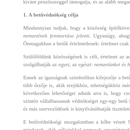
kívánt pénzösszeggel támogatja, és az alább megad
1. A betűvédnökség célja
Mindannyian tudjuk, hogy a közösség építőköve
nemzetének fenntartása jelenti.
Ugyanúgy, ahogy a
Önmagukban a betűk értelmetlenek: értelmet csak 
Szülőföldünk közösségének is célt, értelmet az 
szolgálhatják az
egyet
, az
egészt: nemzetünket és 
Ennek az igazságnak szimbolikus kifejezője a be
több őrzője is, akik erejükhöz, tehetségükhöz mé
következően lehetőséget adunk arra is, hogy c
szintén vállalhassanak védnökséget egy-egy betű f
és más szerveződések is kinyilváníthatják tisztele
E betűvédnökségi mozgalomban a kőbe vésett Szé
mindazok, akik céljainkkal nemcsak egyetértenek