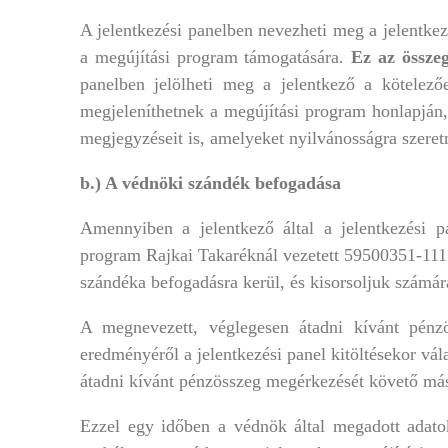
A jelentkezési panelben nevezheti meg a jelentkez
a megújítási program támogatására.
Ez az össze
panelben jelölheti meg a jelentkező a kötelez
megjeleníthetnek a megújítási program honlapján, 
megjegyzéseit is, amelyeket nyilvánosságra szeret
b.) A védnöki szándék befogadása
Amennyiben a jelentkező által a jelentkezési 
program Rajkai Takaréknál vezetett 59500351-111
szándéka befogadásra kerül, és kisorsoljuk számára 
A megnevezett, véglegesen átadni kívánt pénz
eredményéről a jelentkezési panel kitöltésekor vál
átadni kívánt pénzösszeg megérkezését követő m
Ezzel egy időben a védnök által megadott adatok