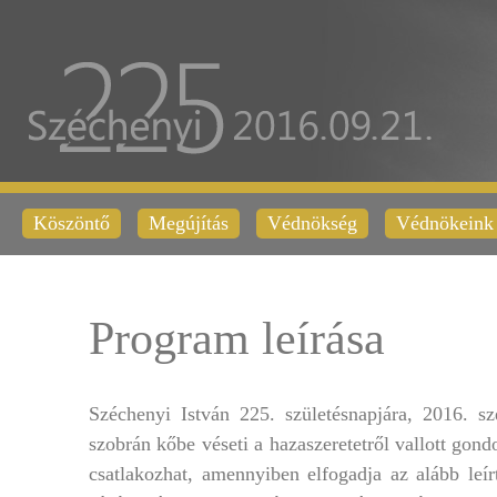
Köszöntő
Megújítás
Védnökség
Védnökeink
Program leírása
Széchenyi István 225. születésnapjára, 2016. sz
szobrán kőbe véseti a hazaszeretetről vallott go
csatlakozhat, amennyiben elfogadja az alább leír