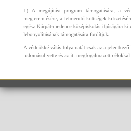
f.) A megújítási program támogatására, a véd
megteremtésére, a felmerülő költségek kifizetés
egész Kárpát-medence középiskolás ifjúságára ki
lebonyolításának támogatására fordítjuk.
A védnökké válás folyamatát csak az a jelentkező k
tudomásul vette és az itt megfogalmazott célokkal é