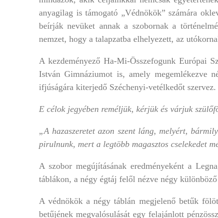
anyagilag is támogató „Védnökök” számára okleve
beírják nevüket annak a szobornak a történelm
nemzet, hogy a talapzatba elhelyezett, az utókor
A kezdeményező Ha-Mi-Összefogunk Európai Szöv
István Gimnáziumot is, amely megemlékezve név
ifjúságára kiterjedő Széchenyi-vetélkedőt szervez.
E célok jegyében reméljük, kérjük és várjuk szül
„A hazaszeretet azon szent láng, melyért, bármil
pirulnunk, mert a legtöbb magasztos cselekedet még
A szobor megújításának eredményeként a Legnagy
táblákon, a négy égtáj felől nézve négy különböző
A védnökök a négy táblán megjelenő betűk fölött
betűjének megvalósulását egy felajánlott pénzössz