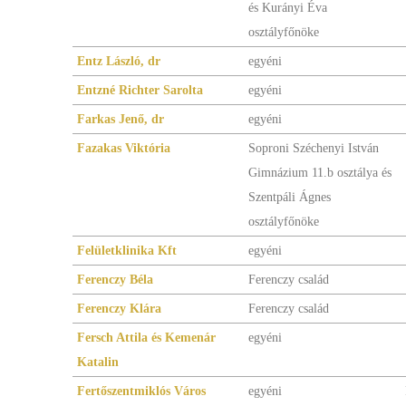
és Kurányi Éva
osztályfőnöke
Entz László, dr
egyéni
Entzné Richter Sarolta
egyéni
Farkas Jenő, dr
egyéni
Fazakas Viktória
Soproni Széchenyi István
Gimnázium 11.b osztálya és
Szentpáli Ágnes
osztályfőnöke
Felületklinika Kft
egyéni
Ferenczy Béla
Ferenczy család
Ferenczy Klára
Ferenczy család
Fersch Attila és Kemenár
egyéni
Katalin
Fertőszentmiklós Város
egyéni