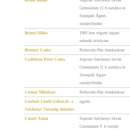
Brand Bálint
Soproni Széchenyi István
Gimnázium 11.b osztálya és
Szentpáli Ágnes
osztályfőnöke
Brányi Hilda
1981-ben végzett faipari
mérnök évfolyam
Brenner Csaba
Perkovátz-Ház munkatársai
Csallóközi Péter Csaba
Soproni Széchenyi István
Gimnázium 11.b osztálya és
Szentpáli Ágnes
osztályfőnöke
Csemez Mihályné
Perkovátz-Ház munkatársai
Cserháti László Gábor,dr. a
egyéni
Széchenyi Társaság alelnöke
Csiszér Zalán
Soproni Széchenyi István
Gimnázium 9. b osztály