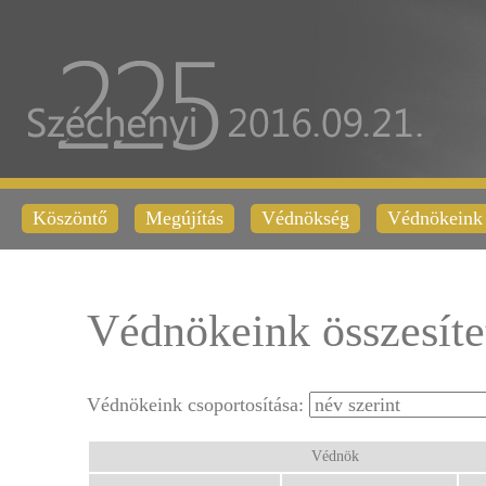
Köszöntő
Megújítás
Védnökség
Védnökeink
Védnökeink összesítet
Védnökeink csoportosítása:
Védnök