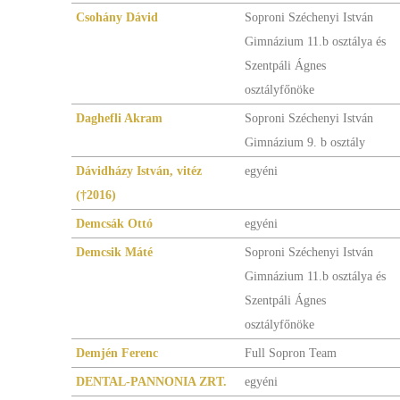
Csohány Dávid
Soproni Széchenyi István
Gimnázium 11.b osztálya és
Szentpáli Ágnes
osztályfőnöke
Daghefli Akram
Soproni Széchenyi István
Gimnázium 9. b osztály
Dávidházy István, vitéz
egyéni
(†2016)
Demcsák Ottó
egyéni
Demcsik Máté
Soproni Széchenyi István
Gimnázium 11.b osztálya és
Szentpáli Ágnes
osztályfőnöke
Demjén Ferenc
Full Sopron Team
DENTAL-PANNONIA ZRT.
egyéni