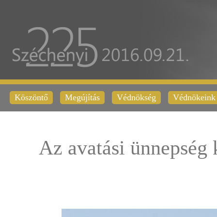
Köszöntő
Megújítás
Védnökség
Védnökeink
Az avatási ünnepség 