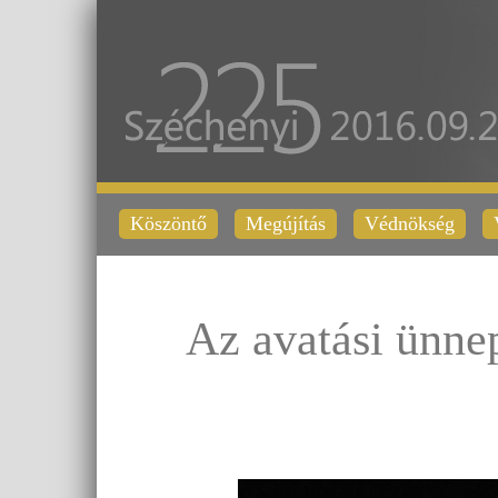
Köszöntő
Megújítás
Védnökség
Az avatási ünne