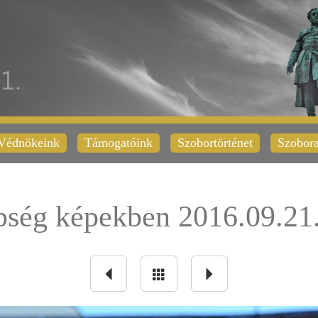
Védnökeink
Támogatóink
Szobortörténet
Szobora
pség képekben 2016.09.21