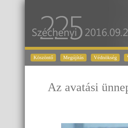
Köszöntő
Megújítás
Védnökség
Az avatási ünne