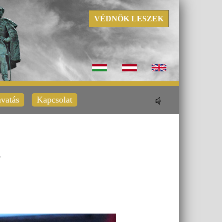
VÉDNÖK LESZEK
vatás
Kapcsolat
.