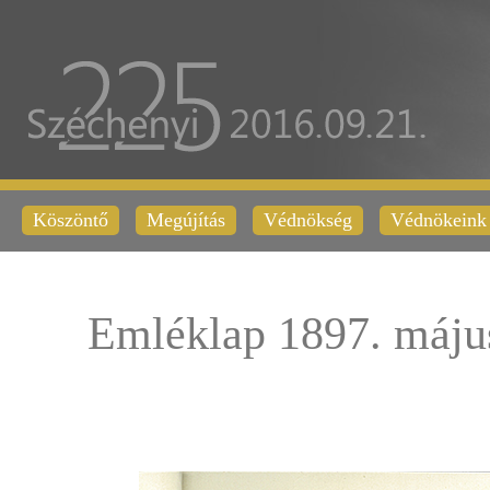
Köszöntő
Megújítás
Védnökség
Védnökeink
Emléklap 1897. máju