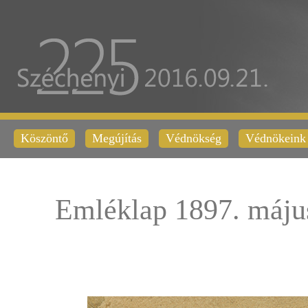
Köszöntő
Megújítás
Védnökség
Védnökeink
Emléklap 1897. máju