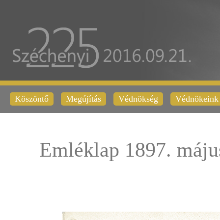
Köszöntő
Megújítás
Védnökség
Védnökeink
Emléklap 1897. máju