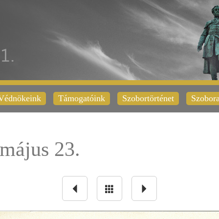
Védnökeink
Támogatóink
Szobortörténet
Szobora
május 23.