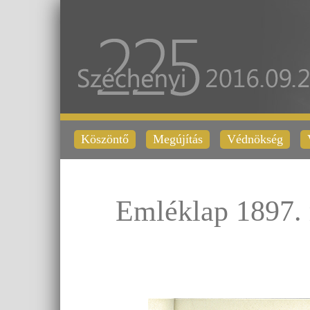
Köszöntő
Megújítás
Védnökség
Emléklap 1897. 