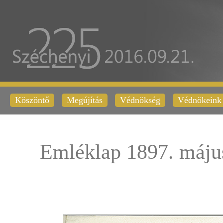
Köszöntő
Megújítás
Védnökség
Védnökeink
Emléklap 1897. máju