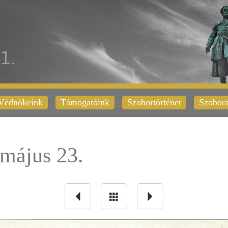
Védnökeink
Támogatóink
Szobortörténet
Szobora
május 23.