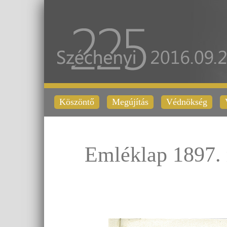
Köszöntő
Megújítás
Védnökség
Emléklap 1897. 