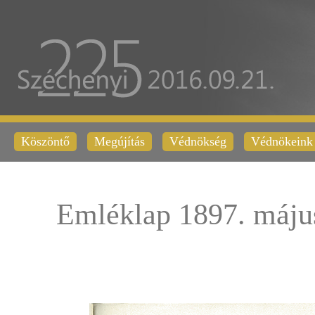
Köszöntő
Megújítás
Védnökség
Védnökeink
Emléklap 1897. máju