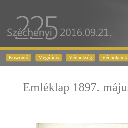
Köszöntő
Megújítás
Védnökség
Védnökeink
Emléklap 1897. máju