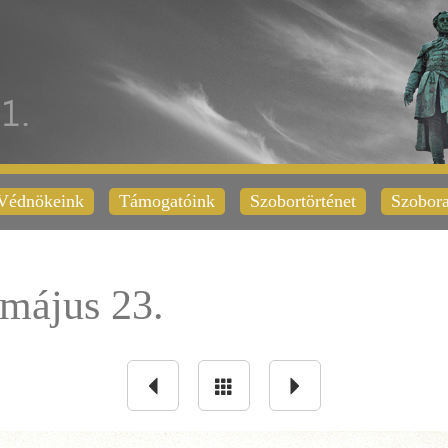
Védnökeink
Támogatóink
Szobortörténet
Szobora
május 23.