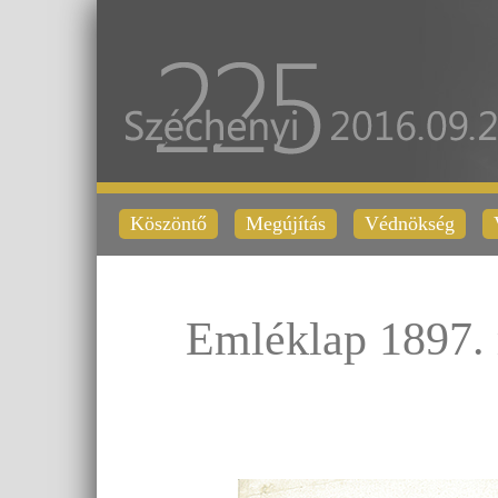
Köszöntő
Megújítás
Védnökség
Emléklap 1897. 