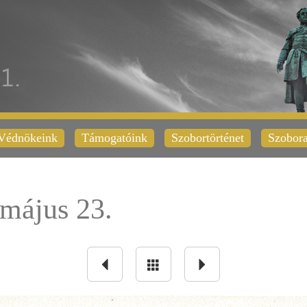
Védnökeink
Támogatóink
Szobortörténet
Szobora
május 23.