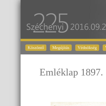
Köszöntő
Megújítás
Védnökség
Emléklap 1897. 