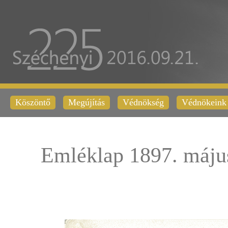
Köszöntő
Megújítás
Védnökség
Védnökeink
Emléklap 1897. máju