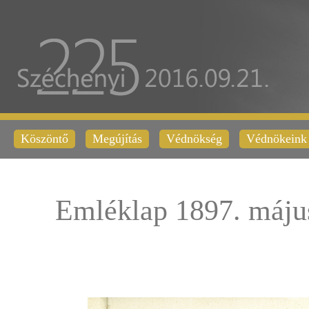
Köszöntő
Megújítás
Védnökség
Védnökeink
Emléklap 1897. máju