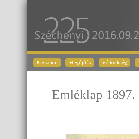
Köszöntő
Megújítás
Védnökség
Emléklap 1897. 