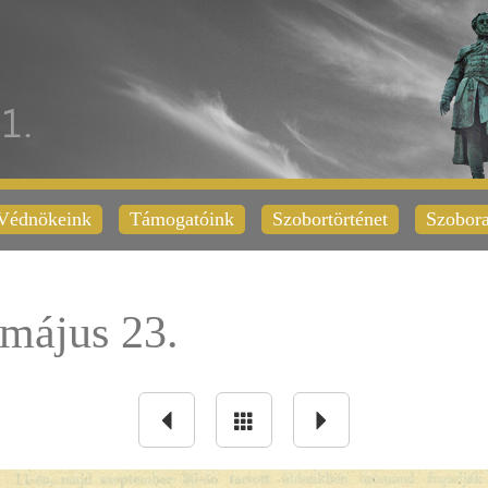
Védnökeink
Támogatóink
Szobortörténet
Szobora
május 23.