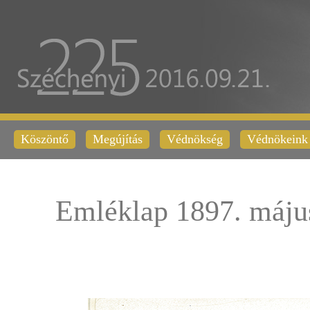
Köszöntő
Megújítás
Védnökség
Védnökeink
Emléklap 1897. máju