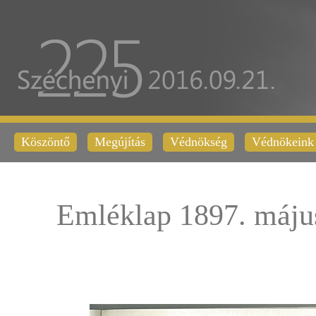
Köszöntő
Megújítás
Védnökség
Védnökeink
Emléklap 1897. máju