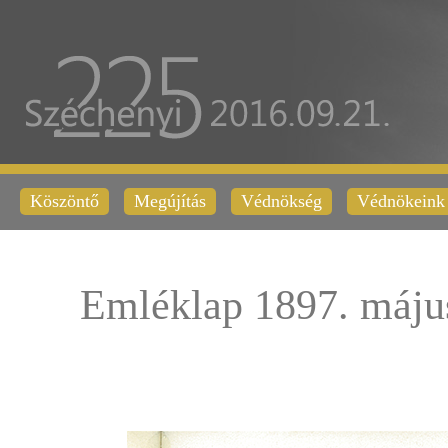
Köszöntő
Megújítás
Védnökség
Védnökeink
Emléklap 1897. máju