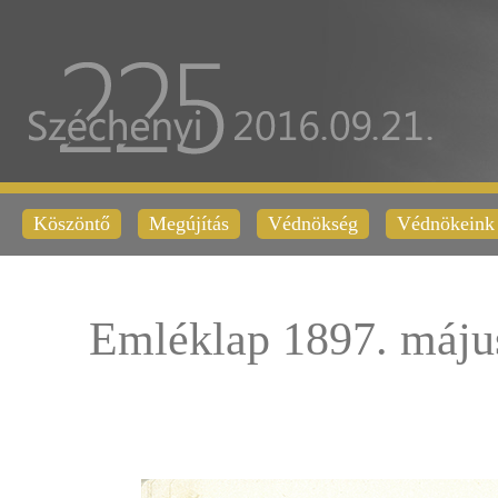
Köszöntő
Megújítás
Védnökség
Védnökeink
Emléklap 1897. máju