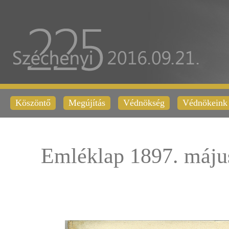
Köszöntő
Megújítás
Védnökség
Védnökeink
Emléklap 1897. máju