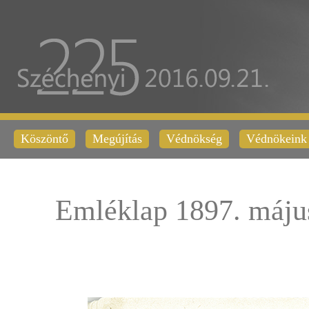
Köszöntő
Megújítás
Védnökség
Védnökeink
Emléklap 1897. máju