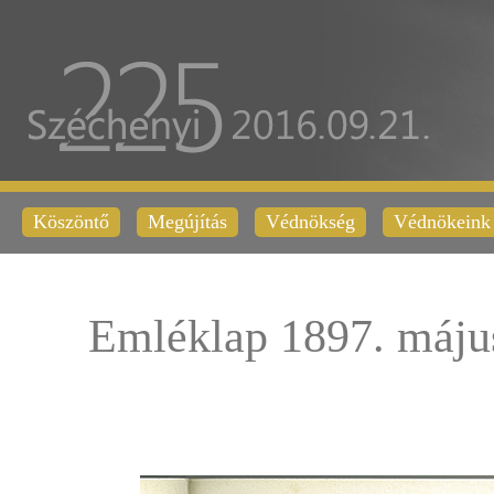
Köszöntő
Megújítás
Védnökség
Védnökeink
Emléklap 1897. máju