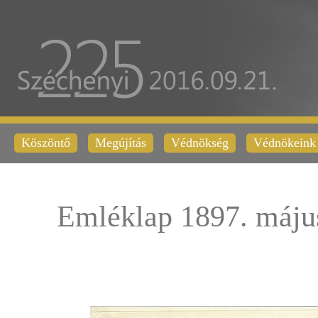
Köszöntő
Megújítás
Védnökség
Védnökeink
Emléklap 1897. máju