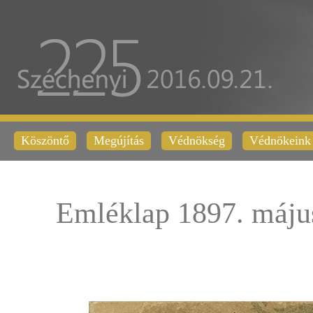
Köszöntő
Megújítás
Védnökség
Védnökeink
Emléklap 1897. máju