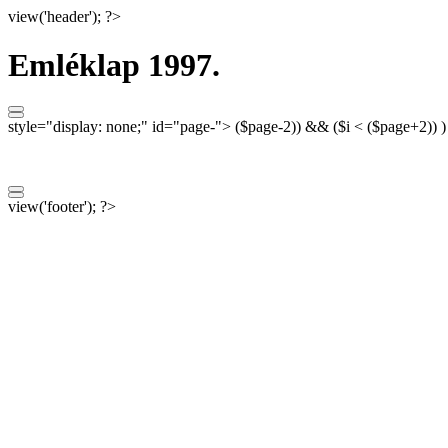
view('header'); ?>
Emléklap 1997.
style="display: none;"
id="page-">
($page-2)) && ($i < ($page+2)) 
view('footer'); ?>