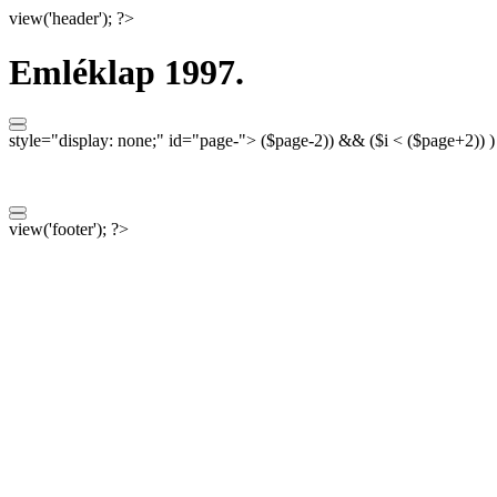
view('header'); ?>
Emléklap 1997.
style="display: none;"
id="page-">
($page-2)) && ($i < ($page+2)) 
view('footer'); ?>