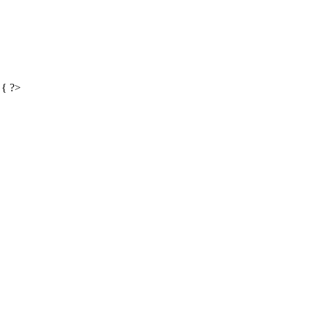
) { ?>