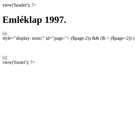
view('header'); ?>
Emléklap 1997.
style="display: none;"
id="page-">
($page-2)) && ($i < ($page+2)) 
view('footer'); ?>