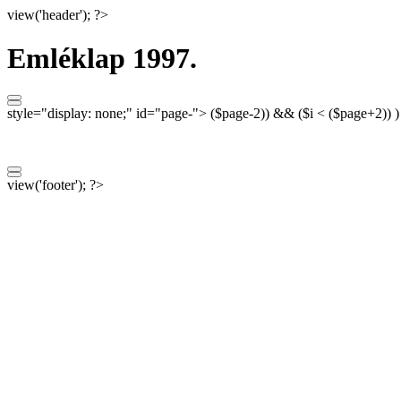
view('header'); ?>
Emléklap 1997.
style="display: none;"
id="page-">
($page-2)) && ($i < ($page+2)) 
view('footer'); ?>