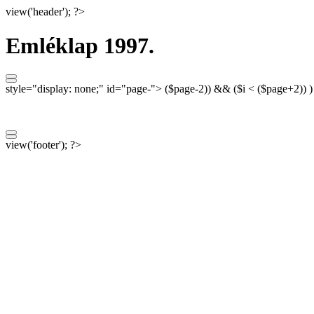
view('header'); ?>
Emléklap 1997.
style="display: none;"
id="page-">
($page-2)) && ($i < ($page+2)) 
view('footer'); ?>