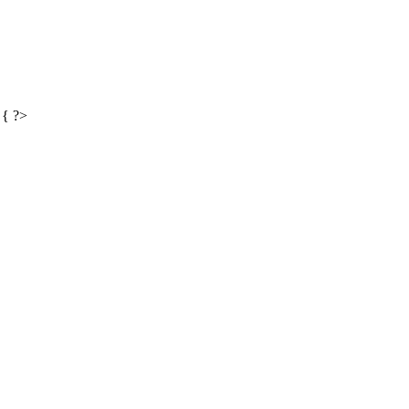
) { ?>