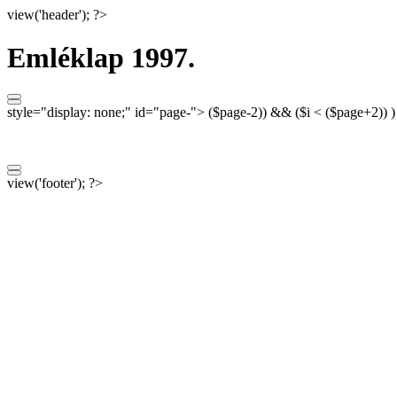
view('header'); ?>
Emléklap 1997.
style="display: none;"
id="page-">
($page-2)) && ($i < ($page+2)) 
view('footer'); ?>