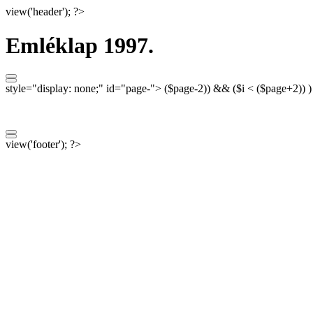
view('header'); ?>
Emléklap 1997.
style="display: none;"
id="page-">
($page-2)) && ($i < ($page+2)) 
view('footer'); ?>