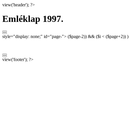
view('header'); ?>
Emléklap 1997.
style="display: none;"
id="page-">
($page-2)) && ($i < ($page+2)) 
view('footer'); ?>