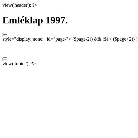
view('header'); ?>
Emléklap 1997.
style="display: none;"
id="page-">
($page-2)) && ($i < ($page+2)) 
view('footer'); ?>