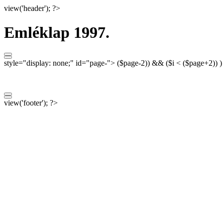
view('header'); ?>
Emléklap 1997.
style="display: none;"
id="page-">
($page-2)) && ($i < ($page+2)) 
view('footer'); ?>