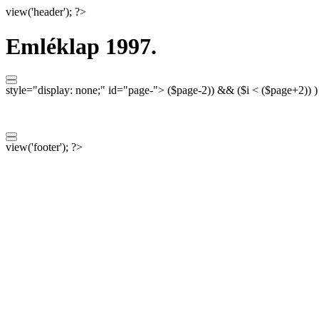
view('header'); ?>
Emléklap 1997.
style="display: none;"
id="page-">
($page-2)) && ($i < ($page+2)) 
view('footer'); ?>